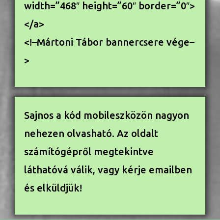
width=”468″ height=”60″ border=”0″>
</a>
<!–Mártoni Tábor bannercsere vége–
>
Sajnos a kód mobileszközön nagyon
nehezen olvasható. Az oldalt
számítógépről megtekintve
láthatóvá válik, vagy kérje emailben
és elküldjük!