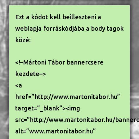
Ezt a kódot kell beilleszteni a
weblapja forráskódjába a body tagok
közé:
<!–Mártoni Tábor bannercsere
kezdete–>
<a
href=”http://www.martonitabor.hu”
target=”_blank”><img
src=”http://www.martonitabor.hu/banner
alt=”www.martonitabor.hu”